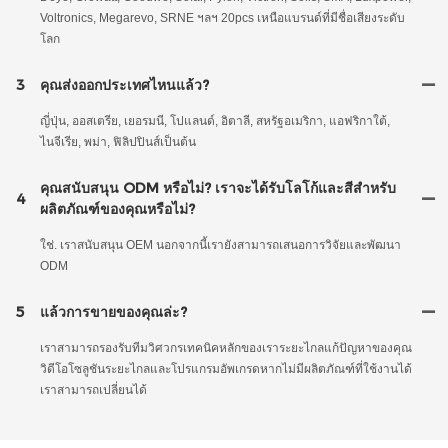
Voltronics, Megarevo, SRNE ฯลฯ 20pcs เหนือแบรนด์ที่มีชื่อเสียงระดับ
โลก
3
คุณส่งออกประเทศไหนแล้ว?
ญี่ปุ่น, ออสเตรีย, เยอรมนี, โปแลนด์, อิตาลี, สหรัฐอเมริกา, แอฟริกาใต้,
ไนจีเรีย, พม่า, ฟิลิปปินส์เป็นต้น
คุณสนับสนุน ODM หรือไม่? เราจะได้รับโลโก้และสีสำหรับ
4
ผลิตภัณฑ์ของคุณหรือไม่?
ใช่. เราสนับสนุน OEM นอกจากนี้เรายังสามารถเสนอการวิจัยและพัฒนา
ODM
5
แล้วการขายของคุณล่ะ?
เราสามารถรองรับทีมวิศวกรเทคนิคหลักของเราระยะไกลแก้ปัญหาของคุณ
วิดีโอโซลูชันระยะไกลและโปรแกรมอัพเกรดหากไม่มีผลิตภัณฑ์ที่ใช้งานได้
เราสามารถเปลี่ยนได้