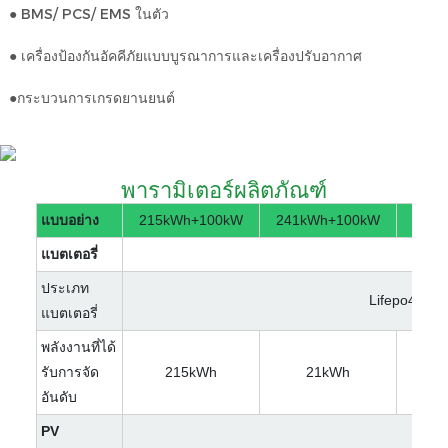
● BMS/ PCS/ EMS ในตัว
● เครื่องป้องกันอัคคีภัยแบบบูรณาการและเครื่องปรับอากาศ
●กระบวนการเกรดยานยนต์
พารามิเตอร์ผลิตภัณฑ์
แบบอย่าง
215kWh+100kW
241kWh+100kW
241k
แบตเตอรี่
ประเภท
Lifepo4
แบตเตอรี่
พลังงานที่ได้
รับการจัด
215kWh
21kWh
2
อันดับ
PV