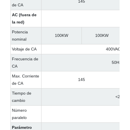
145
de CA
AC (fuera de
la red)
Potencia
100KW
100KW
nominal
Voltaje de CA
400VAC/23
Frecuencia de
50Hz/60H
CA
Max. Corriente
145
de CA
Tiempo de
<20EM
cambio
Número
10
paralelo
Parámetro