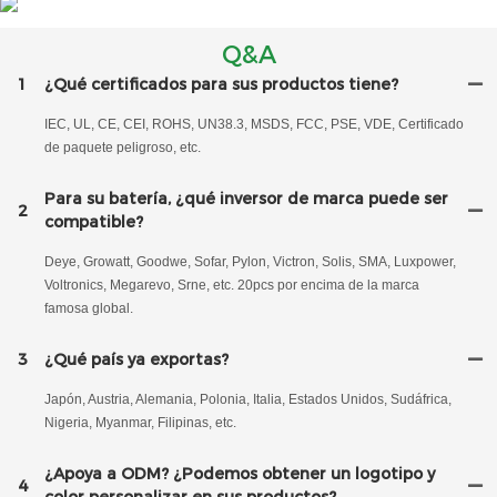
Q&A
1
¿Qué certificados para sus productos tiene?
IEC, UL, CE, CEI, ROHS, UN38.3, MSDS, FCC, PSE, VDE, Certificado
de paquete peligroso, etc.
Para su batería, ¿qué inversor de marca puede ser
2
compatible?
Deye, Growatt, Goodwe, Sofar, Pylon, Victron, Solis, SMA, Luxpower,
Voltronics, Megarevo, Srne, etc. 20pcs por encima de la marca
famosa global.
3
¿Qué país ya exportas?
Japón, Austria, Alemania, Polonia, Italia, Estados Unidos, Sudáfrica,
Nigeria, Myanmar, Filipinas, etc.
¿Apoya a ODM? ¿Podemos obtener un logotipo y
4