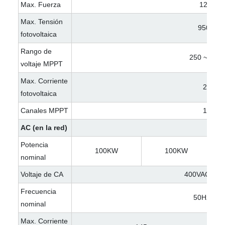
Max. Fuerza
120KW
Max. Tensión
950VDC
fotovoltaica
Rango de
250 ~ 850
voltaje MPPT
Max. Corriente
200A
fotovoltaica
Canales MPPT
1 o 4
AC (en la red)
Potencia
100KW
100KW
nominal
Voltaje de CA
400VAC/23
Frecuencia
50Hz/60H
nominal
Max. Corriente