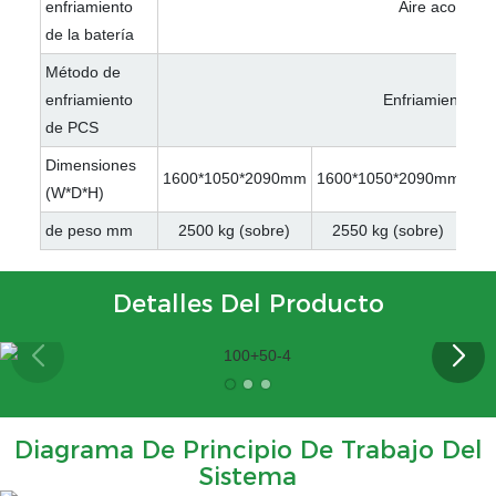
enfriamiento
Aire acondici
de la batería
Método de
enfriamiento
Enfriamiento int
de PCS
Dimensiones
1600*1050*2090mm
1600*1050*2090mm
16
(W*D*H)
de peso mm
2500 kg (sobre)
2550 kg (sobre)
2
Detalles Del Producto
Diagrama De Principio De Trabajo Del
Sistema