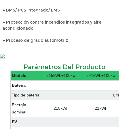
● BMS/ PCS integrado/ EMS
● Protección contra incendios integrados y aire
acondicionado
● Proceso de grado automotriz
Parámetros Del Producto
Modelo
215kWh+100kw
241kWh+100kw
2
Batería
Tipo de batería
Lifepo4
Energía
215kWh
21kWh
nominal
PV