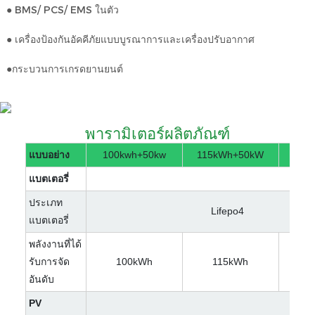
● BMS/ PCS/ EMS ในตัว
● เครื่องป้องกันอัคคีภัยแบบบูรณาการและเครื่องปรับอากาศ
●กระบวนการเกรดยานยนต์
พารามิเตอร์ผลิตภัณฑ์
แบบอย่าง
100kwh+50kw
115kWh+50kW
128
แบตเตอรี่
ประเภท
Lifepo4
แบตเตอรี่
พลังงานที่ได้
รับการจัด
100kWh
115kWh
1
อันดับ
PV