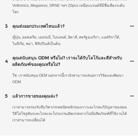
Voltronics, Megarevo, SRNE ฯลฯ 20pcs เหนือแบรนด์ที่มีชื่อเสียงระดับ
โลก
3
คุณส่งออกประเทศไหนแล้ว?
ญี่ปุ่น, ออสเตรีย, เยอรมนี, โปแลนด์, อิตาลี, สหรัฐอเมริกา, แอฟริกาใต้,
ไนจีเรีย, พม่า, ฟิลิปปินส์เป็นต้น
คุณสนับสนุน ODM หรือไม่? เราจะได้รับโลโก้และสีสำหรับ
4
ผลิตภัณฑ์ของคุณหรือไม่?
ใช่. เราสนับสนุน OEM นอกจากนี้เรายังสามารถเสนอการวิจัยและพัฒนา
ODM
5
แล้วการขายของคุณล่ะ?
เราสามารถรองรับทีมวิศวกรเทคนิคหลักของเราระยะไกลแก้ปัญหาของคุณ
วิดีโอโซลูชันระยะไกลและโปรแกรมอัพเกรดหากไม่มีผลิตภัณฑ์ที่ใช้งานได้
เราสามารถเปลี่ยนได้