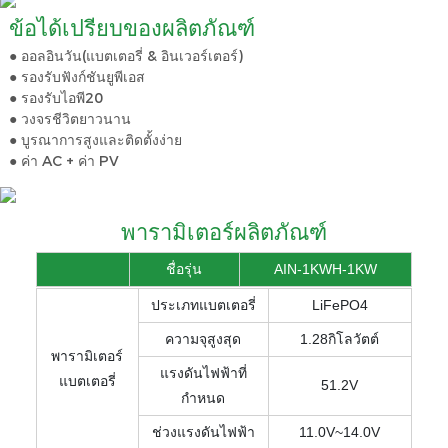
ข้อได้เปรียบของผลิตภัณฑ์
● ออลอินวัน(แบตเตอรี่ & อินเวอร์เตอร์)
● รองรับฟังก์ชันยูพีเอส
● รองรับไอพี20
● วงจรชีวิตยาวนาน
● บูรณาการสูงและติดตั้งง่าย
● ค่า AC + ค่า PV
พารามิเตอร์ผลิตภัณฑ์
ชื่อรุ่น
AIN-1KWH-1KW
ประเภทแบตเตอรี่
LiFePO4
ความจุสูงสุด
1.28กิโลวัตต์
พารามิเตอร์
แรงดันไฟฟ้าที่
แบตเตอรี่
51.2V
กำหนด
ช่วงแรงดันไฟฟ้า
11.0V~14.0V