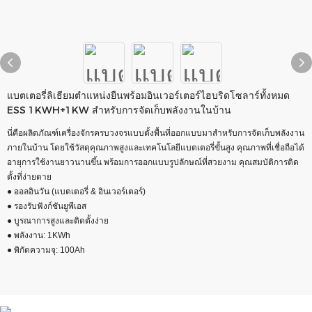
แบตเตอรี่ลิเธียมตำแหน่งยืนพร้อมอินเวอร์เตอร์ไฮบริดโซลาร์ทั้งหมด
ESS 1KWH+1KW สำหรับการจัดเก็บพลังงานในบ้าน
นี่คือผลิตภัณฑ์เครื่องจักรครบวงจรแบบตั้งพื้นที่ออกแบบมาสำหรับการจัดเก็บพลังงาน
ภายในบ้าน โดยใช้วัสดุคุณภาพสูงและเทคโนโลยีแบตเตอรี่ขั้นสูง คุณภาพที่เชื่อถือได้
อายุการใช้งานยาวนานขึ้น พร้อมการออกแบบรูปลักษณ์ที่สวยงาม คุณสมบัติการติด
ตั้งที่ง่ายดาย
● ออลอินวัน (แบตเตอรี่ & อินเวอร์เตอร์)
● รองรับฟังก์ชันยูพีเอส
● บูรณาการสูงและติดตั้งง่าย
● พลังงาน: 1KWh
● พิกัดความจุ: 100Ah