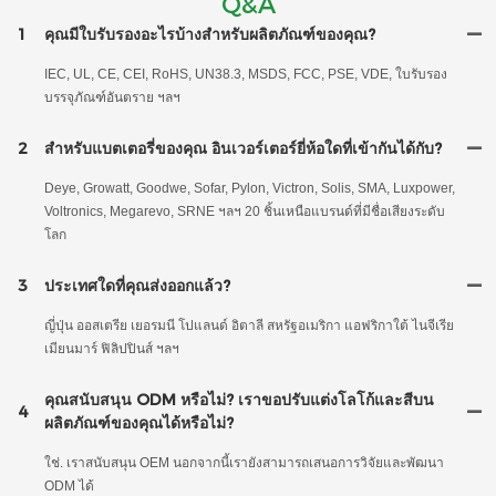
Q&A
1
คุณมีใบรับรองอะไรบ้างสำหรับผลิตภัณฑ์ของคุณ?
IEC, UL, CE, CEI, RoHS, UN38.3, MSDS, FCC, PSE, VDE, ใบรับรอง
บรรจุภัณฑ์อันตราย ฯลฯ
2
สำหรับแบตเตอรี่ของคุณ อินเวอร์เตอร์ยี่ห้อใดที่เข้ากันได้กับ?
Deye, Growatt, Goodwe, Sofar, Pylon, Victron, Solis, SMA, Luxpower,
Voltronics, Megarevo, SRNE ฯลฯ 20 ชิ้นเหนือแบรนด์ที่มีชื่อเสียงระดับ
โลก
3
ประเทศใดที่คุณส่งออกแล้ว?
ญี่ปุ่น ออสเตรีย เยอรมนี โปแลนด์ อิตาลี สหรัฐอเมริกา แอฟริกาใต้ ไนจีเรีย
เมียนมาร์ ฟิลิปปินส์ ฯลฯ
คุณสนับสนุน ODM หรือไม่? เราขอปรับแต่งโลโก้และสีบน
4
ผลิตภัณฑ์ของคุณได้หรือไม่?
ใช่. เราสนับสนุน OEM นอกจากนี้เรายังสามารถเสนอการวิจัยและพัฒนา
ODM ได้