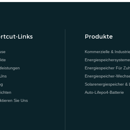
rtcut-Links
Produkte
use
Kommerzielle & Industrie
kte
Energiespeichersystem
tleistungen
Energiespeicher Für Zu
 Uns
Energiespeicher-Wechsel
ng
Solarenergiespeicher &
ichten
Auto-Lifepo4-Batterie
ktieren Sie Uns