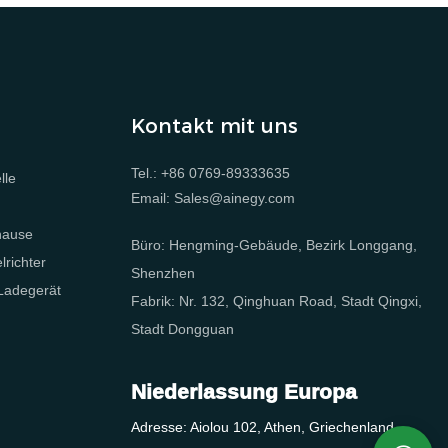
Kontakt mit uns
Tel.: +86 0769-89333635
lle
Email: Sales@ainegy.com
e
hause
Büro: Hengming-Gebäude, Bezirk Longgang,
richter
Shenzhen
 Ladegerät
Fabrik: Nr. 132, Qinghuan Road, Stadt Qingxi,
Stadt Dongguan
Niederlassung Europa
Adresse: Aiolou 102, Athen, Griechenland