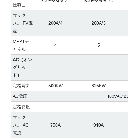
500〜850VDC
500〜850VDC
800〜
圧範囲
マック
ス。 PV電
200A*4
200A*5
2
流
MPPTチ
4
5
ャネル
AC（オン
グリッ
ド）
定格電力
500KW
625KW
7
AC電圧
400VAC/230VA
定格頻度
50H
マック
ス。 AC
750A
940A
1
電流