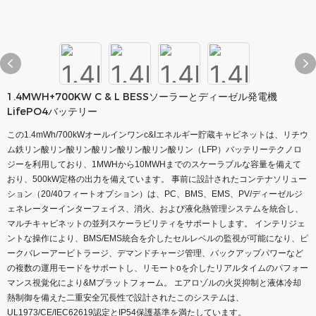
1.4MWH+700KW C & L BESSソーラーとディーゼル発電機
LifePO4バッテリー
この1.4mWh/700kWオールインワンc&Iエネルギー貯蔵キャビネットは、リチウ
ム鉄リン酸リン酸リン酸リン酸リン酸リン酸リン（LFP）バッテリーテクノロ
ジーを利用しており、1MWHから10MWHまでのスケーラブルな容量を備えて
おり、500kW定格の出力を備えています。 事前に設計されたコンテナソリュー
ション（20/40フィートオプション）は、PC、BMS、EMS、PV/ディーゼルジ
ェネレーターインターフェイス、消火、および液化熱管理システムを統合し、
マルチキャビネットの並列スケーラビリティをサポートします。 インテリジェ
ントな操作により、BMS/EMS統合を介したセルレベルの監視が可能になり、ピ
ークバレーアービトラージ、デマンドチャージ管理、バックアップパワーなど
の複数の運用モードをサポートし、リモートoを介したリアルタイムのパフォー
マンス視覚化により&Mプラットフォーム。 エアロゾルの火災抑制と液体冷却
熱制御を備えた二重安全冗長性で設計されたこのシステムは、
UL1973/CE/IEC62619認定とIP54保護基準を満たしています。