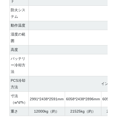
ド
防火シス
テム
動作温度
-1
湿度の範
5%
囲
高度
< 
バッテリ
ー冷却方
エ
法
PCS冷却
インテリ
方法
寸法
2991*2438*2591mm
6058*2438*2896mm
6058*2
（w*d*h）
重さ
12000kg（約）
21525kg（約）
2355