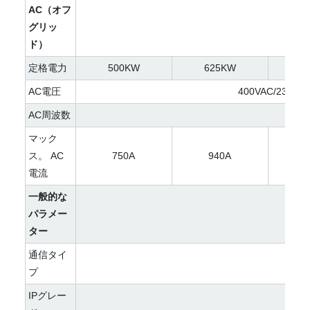
AC（オフ
グリッ
ド）
定格電力
500KW
625KW
7
AC電圧
400VAC/230VA
AC周波数
50H
マック
ス。 AC
750A
940A
1
電流
一般的な
パラメー
ター
通信タイ
RS4
プ
IPグレー