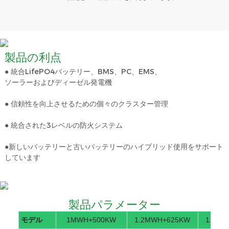
製品の利点
● 統合LifePO4バッテリー、BMS、PC、EMS、
ソーラーおよびディーゼル発電機
● 信頼性を向上させるための個々のクラスター管理
● 統合された3レベルの防火システム
●新しいバッテリーと古いバッテリーのハイブリッド使用をサポート
しています
製品パラメーター
モデル
1MWH+500KW
1.2MWH+625KW
1.4MW