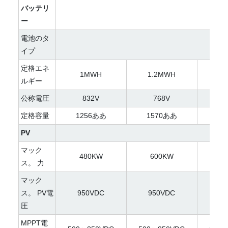
バッテリ
ー
電池のタ
li
イプ
定格エネ
1MWH
1.2MWH
1.
ルギー
公称電圧
832V
768V
定格容量
1256ああ
1570ああ
18
PV
マック
480KW
600KW
7
ス。 力
マック
ス。 PV電
950VDC
950VDC
95
圧
MPPT電