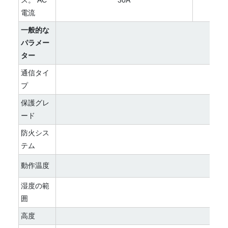
ス。 AC
30A
電流
一般的な
パラメー
ター
通信タイ
プ
保護グレ
ード
防火シス
テム
動作温度
湿度の範
囲
高度