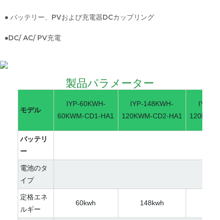
● バッテリー、PVおよび充電器DCカップリング
●DC/ AC/ PV充電
製品パラメーター
IYP-60KWH-
IYP-148KWH-
IYP-1
モデル
60KWM-CD1-HA1
120KWM-CD2-HA1
120KWM-
バッテリ
ー
電池のタ
イプ
定格エネ
60kwh
148kwh
192
ルギー