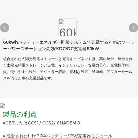
60kwhバッテリーエネルギー貯蔵システムで充電するためのソーラ
ーパワーステーション高効率DC/DC充電器60kW
統合された太陽光発電ストレージと充電キャビネットは、高い統合、統合され
た太陽光発電ストレージと充電、インテリジェントな電力分布、充電操作損
失、使いやすい設計、モジュラー設計、便利な設置、試運転、アフターセール
スを備えた車の充電製品です。
製品の利点
●GBTまたはCCS1/ CCS2/ CHADEMO
● 統合されたLifePO4バッテリー/ PV/充電器モジュール