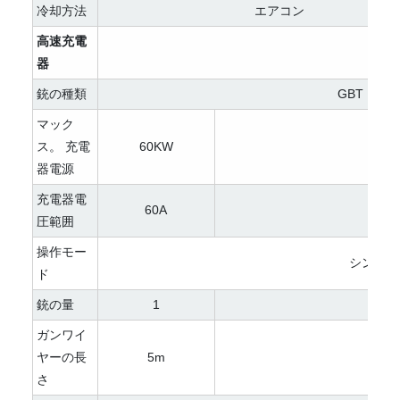
冷却方法
エアコン
高速充電
器
銃の種類
GBT（CCS
マック
ス。 充電
60KW
12
器電源
充電器電
60A
圧範囲
操作モー
シングル
ド
銃の量
1
ガンワイ
ヤーの長
5m
さ