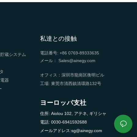
私達との接触
電話番号: +86 0769-89333635
ー貯蔵システム
メール： Sales@ainegy.com
タ
オフィス：深圳市龍崗区衡明ビル
充電器
工場: 東莞市清西鎮清環路132号
ー
ヨーロッパ支社
住所: Aiolou 102, アテネ, ギリシャ
電話: 0030-6941592688
メールアドレス:sg@ainegy.com