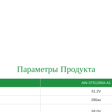
Параметры Продукта
AIN-ST51280A-A1
51.2V
280ах
58.0V