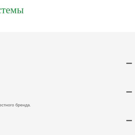
стемы
вестного бренда.