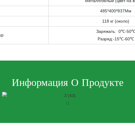
Металл/белый (цвет на 
485*400*837Мм
118 кг (около)
Заряжать: 0℃-50
ур
Разряд:-15℃-60℃
Информация О Продукте