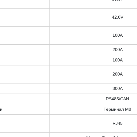
42.0V
100A
200A
100A
200A
300A
RS485/CAN
ки
Терминал М8
RJ45