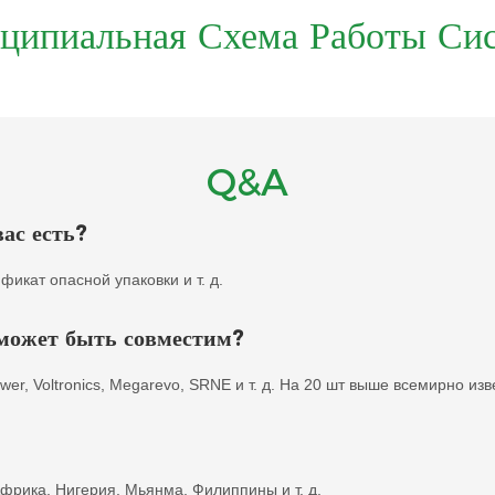
ципиальная Схема Работы Си
Q&A
ас есть?
фикат опасной упаковки и т. д.
 может быть совместим?
power, Voltronics, Megarevo, SRNE и т. д. На 20 шт выше всемирно из
рика, Нигерия, Мьянма, Филиппины и т. д.