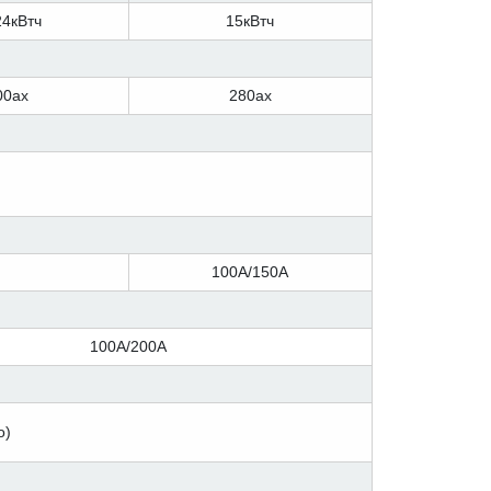
24кВтч
15кВтч
00ах
280ах
100A/150A
100A/200A
о)