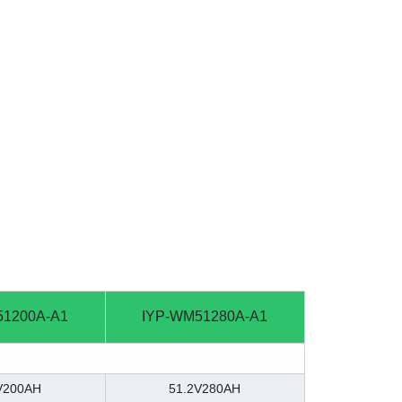
51200A-A1
IYP-WM51280A-A1
V200AH
51.2V280AH