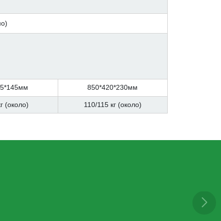
о)
85*145мм
850*420*230мм
г (около)
110/115 кг (около)