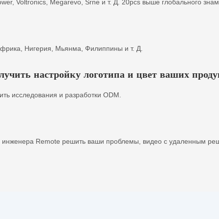
power, Voltronics, Megarevo, Srne и т. Д. 20pcs выше глобального зн
фрика, Нигерия, Мьянма, Филиппины и т. Д.
чить настройку логотипа и цвет ваших проду
ить исследования и разработки ODM.
 инженера Remote решить ваши проблемы, видео с удаленным ре