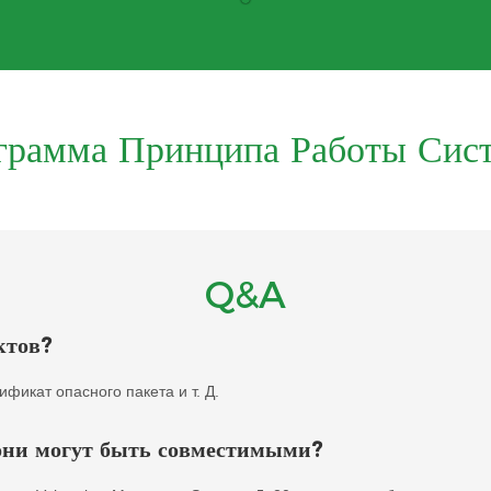
грамма Принципа Работы Сис
Q&A
ктов?
фикат опасного пакета и т. Д.
 они могут быть совместимыми?