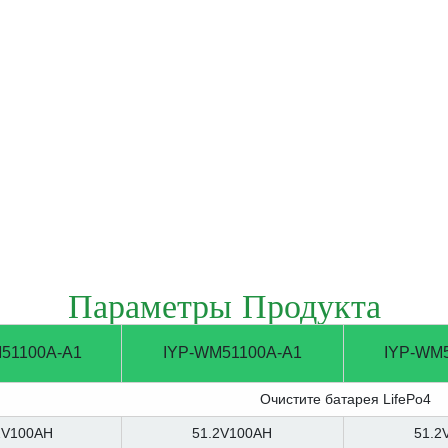
Параметры Продукта
51100A-A1
IYP-WM51100A-A1
IYP-WM
Очистите батарея LifePo4
2V100AH
51.2V100AH
51.2