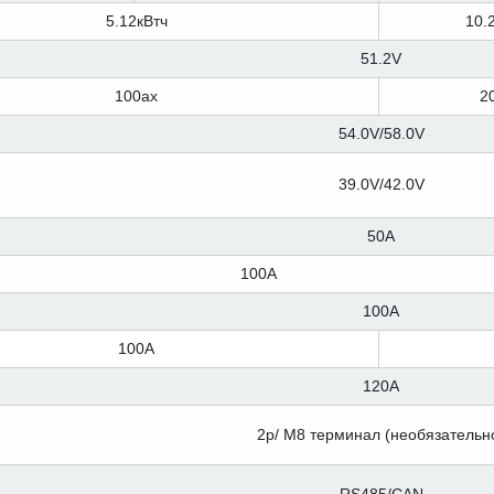
5.12кВтч
10.
51.2V
100ах
2
54.0V/58.0V
39.0V/42.0V
50A
100A
100A
100A
120A
2p/ M8 терминал (необязательн
RS485/CAN