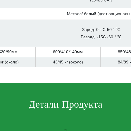
Металл/ белый (цвет опциональн
Заряд: 0 ° C-50 ° ℃
Разряд: -15C -60 ° ℃
520*90мм
600*410*140мм
850*4
кг (около)
43/45 кг (около)
84/89 к
Детали Продукта