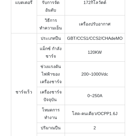
แบตเตอรี่
รับการจัด
172กิโลวัตต์
อันดับ
วิธีการ
เครื่องปรับอากาศ
ทำความเย็น
ประเภทปืน
GBT/CCS1/CCS2/CHAdeMO
แม็กซ์ กำลัง
120KW
ชาร์จ
ช่วงแรงดัน
ไฟฟ้าของ
200~1000Vdc
เครื่องชาร์จ
ชาร์จเร็ว
เครื่องชาร์จ
0~250A
ปัจจุบัน
โหมดการ
โสด-คนเดียว/OCPP1.6J
ทำงาน
ปริมาณปืน
2