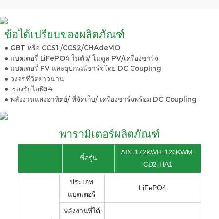
ข้อได้เปรียบของผลิตภัณฑ์
● GBT หรือ CCS1/CCS2/CHAdeMO
● แบตเตอรี่ LiFePO4 ในตัว/ โมดูล PV/เครื่องชาร์จ
● แบตเตอรี่ PV และอุปกรณ์ชาร์จโดย DC Coupling
● วงจรชีวิตยาวนาน
●
รองรับไอพี54
● พลังงานแสงอาทิตย์/ ที่จัดเก็บ/ เครื่องชาร์จพร้อม DC Coupling
พารามิเตอร์ผลิตภัณฑ์
AIN-172KWH-120KWM-
ชื่อรุ่น
CD2-HA1
ประเภท
LiFePO4
แบตเตอรี่
พลังงานที่ได้