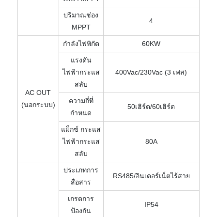
ปริมาณช่อง
4
MPPT
กำลังไฟพิกัด
60KW
แรงดัน
ไฟฟ้ากระแส
400Vac/230Vac (3 เฟส)
สลับ
AC OUT
ความถี่ที่
(นอกระบบ)
50เฮิร์ต/60เฮิร์ต
กำหนด
แม็กซ์ กระแส
ไฟฟ้ากระแส
80A
สลับ
ประเภทการ
RS485/อินเตอร์เน็ตไร้สาย
สื่อสาร
เกรดการ
IP54
ป้องกัน