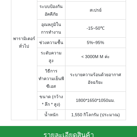
ระบบป้องกัน
สเปรย์
อัคคีภัย
อุณหภูมิใน
-15~50℃
การทำงาน
พารามิเตอร์
ช่วงความชื้น
5%~95%
ทั่วไป
ระดับความ
< 3000M M ค่ะ
สูง
วิธีการ
ระบายความร้อนด้วยอากาศ
ทำความเย็นพี
อัจฉริยะ
ซีเอส
ขนาด (กว้าง
1800*1650*1050มม.
* ลึก * สูง)
น้ำหนัก
1,550 กิโลกรัม (ประมาณ)
รายละเอียดสินค้า